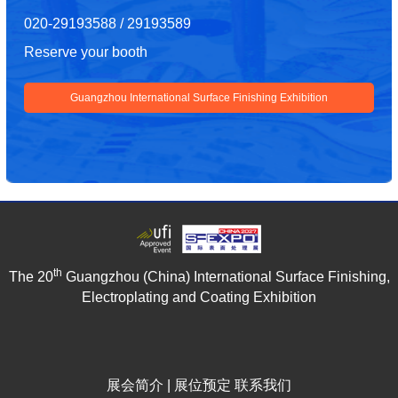
020-29193588 / 29193589
Reserve your booth
Guangzhou International Surface Finishing Exhibition
th
The 20
Guangzhou (China) International Surface Finishing,
Electroplating and Coating Exhibition
展会简介
|
展位预定
联系我们