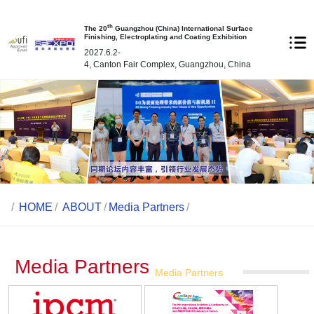
th
The 20
Guangzhou (China) International Surface
Finishing, Electroplating and Coating Exhibition
2027.6.2-
4, Canton Fair Complex, Guangzhou, China
/
HOME
/
ABOUT
/
Media Partners
/
Media Partners
Media Partners